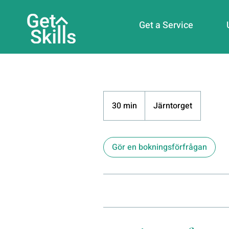
Get a Service
30 min
3
Järntorget
0
m
i
Gör en bokningsförfrågan
n