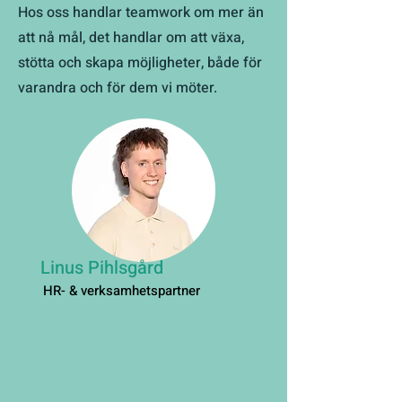
Hos oss handlar teamwork om mer än
att nå mål, det handlar om att växa,
stötta och skapa möjligheter, både för
varandra och för dem vi möter.
Linus Pihlsgård
HR- & verksamhetspartner